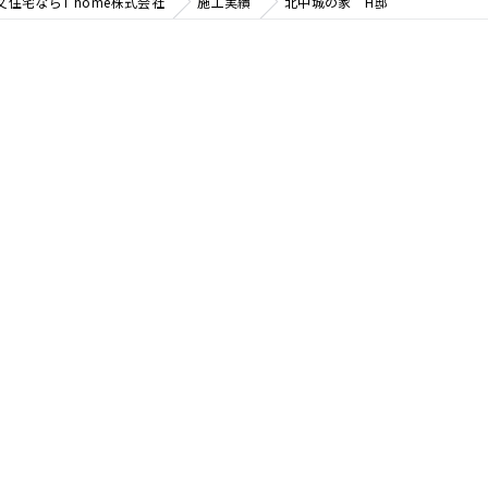
住宅ならT home株式会社
施工実績
北中城の家 H邸