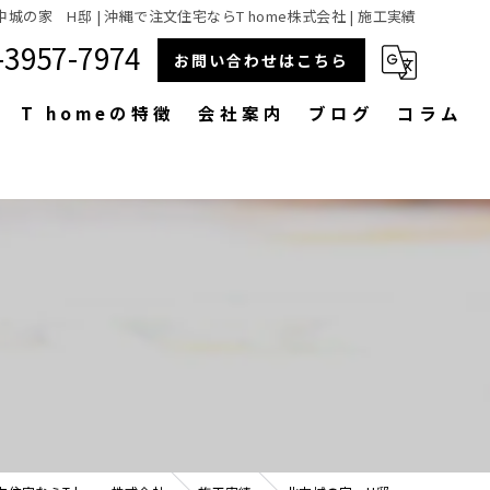
中城の家 H邸 | 沖縄で注文住宅ならT home株式会社 | 施工実績
-3957-7974
お問い合わせはこちら
T homeの特徴
会社案内
ブログ
コラム
省エネ
漫画特集
ZEH
デザイン
設計
木造