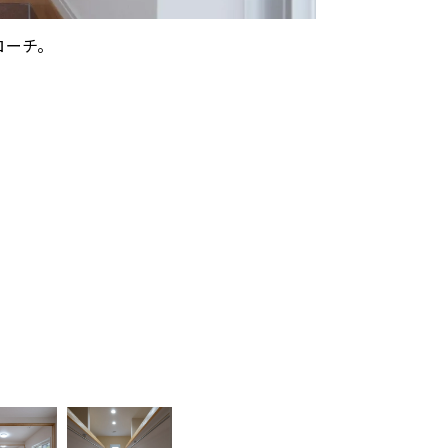
ローチ。
。