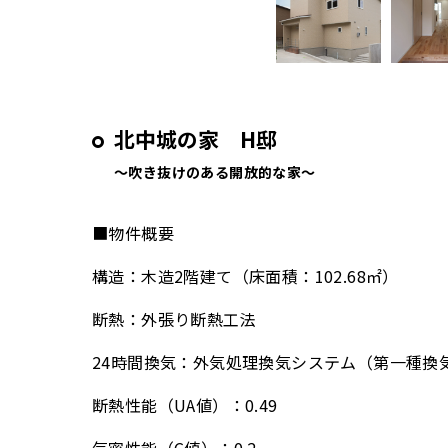
北中城の家 H邸
～吹き抜けのある開放的な家～
■物件概要
構造：木造2階建て（床面積：102.68㎡）
断熱：外張り断熱工法
24時間換気：外気処理換気システム（第一種換
断熱性能（UA値）：0.49
気密性能（C値）：0.2