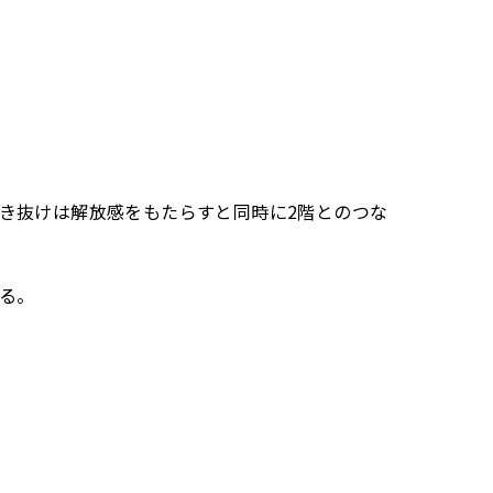
き抜けは解放感をもたらすと同時に2階とのつな
る。
。可動式の間仕切り壁は工事いらずで空間を自由